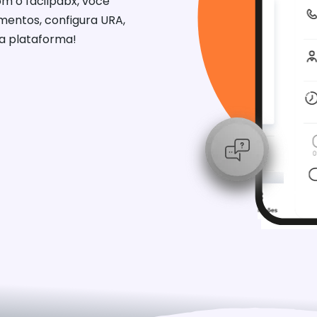
om o facilpabx, você
entos, configura URA,
ca plataforma!