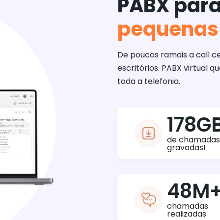
PABX par
pequenas
De poucos ramais a call ce
escritórios. PABX virtual
toda a telefonia.
178
G
de chamadas
gravadas!
48
M
chamadas
realizadas