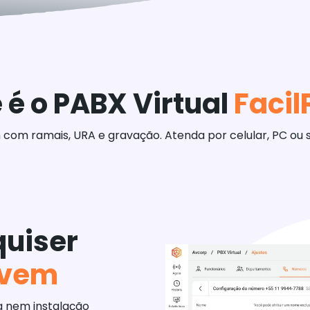
 é o PABX Virtual
Faci
com ramais, URA e gravação. Atenda por celular, PC ou 
quiser
uvem
ca nem instalação