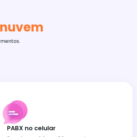
 nuvem
amentos.
PABX no celular