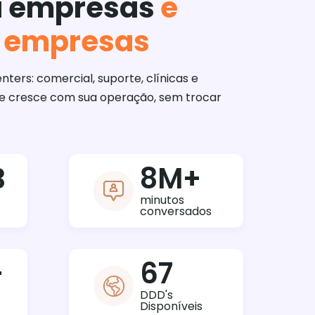
a empresas
e
 empresas
nters: comercial, suporte, clínicas e
 que cresce com sua operação, sem trocar
B
8
M+
minutos
conversados
+
67
DDD's
Disponíveis